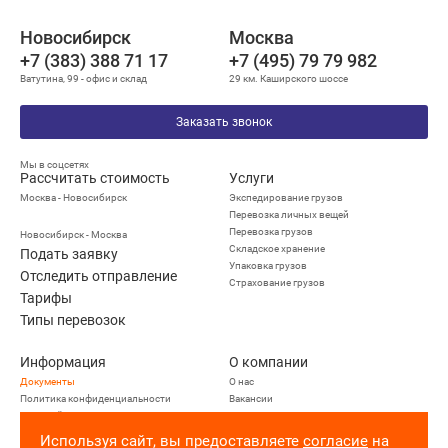
Новосибирск
Москва
+7 (383) 388 71 17
+7 (495) 79 79 982
Ватутина, 99 - офис и склад
29 км. Каширского шоссе
Заказать звонок
Мы в соцсетях
Рассчитать стоимость
Услуги
Москва - Новосибирск
Экспедирование грузов
Перевозка личных вещей
Перевозка грузов
Новосибирск - Москва
Складское хранение
Подать заявку
Упаковка грузов
Отследить отправление
Страхование грузов
Тарифы
Типы перевозок
Информация
О компании
Документы
О нас
Политика конфиденциальности
Вакансии
Опасный груз
Новости
Отзывы
Используя сайт, вы предоставляете
согласие
на