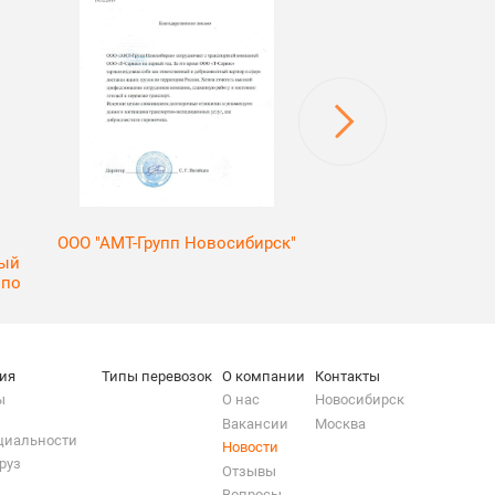
ООО "АМТ-Групп Новосибирск"
ООО "ТК Алья
ный
 по
ия
Типы перевозок
О компании
Контакты
ы
О нас
Новосибирск
Вакансии
Москва
циальности
Новости
руз
Отзывы
Вопросы