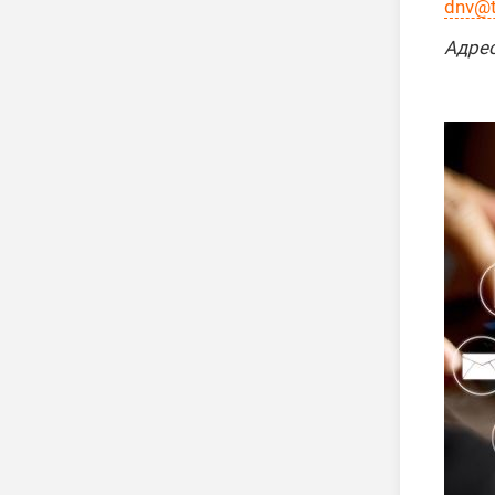
dnv@t
Адрес