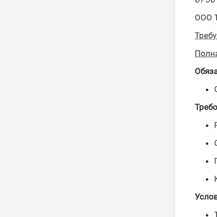
ООО Т
Треб
Полна
Обяз
Требо
Услов