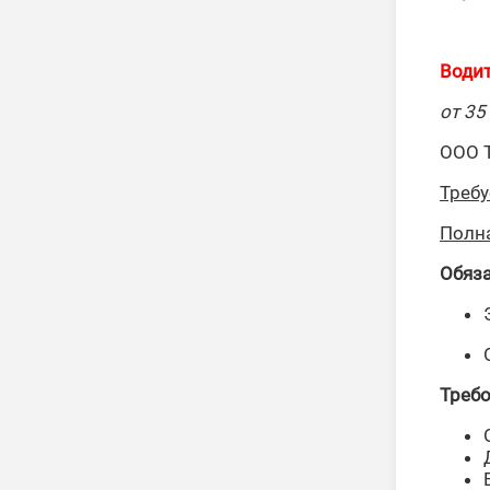
Водит
от 35
ООО Т
Требу
Полна
Обяза
Требо