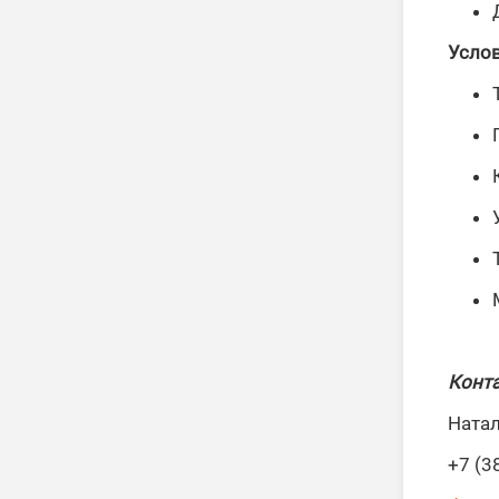
Услов
Конт
Ната
+7 (3