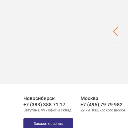
"Сибирский партнер"
ООО "Водокомфорт"
Новосибирск
Москва
+7 (383) 388 71 17
+7 (495) 79 79 982
Ватутина, 99 - офис и склад
29 км. Каширского шоссе
Заказать звонок