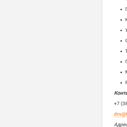
Конт
+7 (3
dnv@t
Адрес