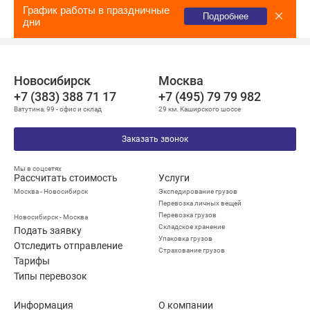
График работы в праздничные
Подробнее
дни
Новосибирск
Москва
+7 (383) 388 71 17
+7 (495) 79 79 982
Ватутина, 99 - офис и склад
29 км. Каширского шоссе
Заказать звонок
Мы в соцсетях
Рассчитать стоимость
Услуги
Москва - Новосибирск
Экспедирование грузов
Перевозка личных вещей
Перевозка грузов
Новосибирск - Москва
Складское хранение
Подать заявку
Упаковка грузов
Отследить отправление
Страхование грузов
Тарифы
Типы перевозок
Информация
О компании