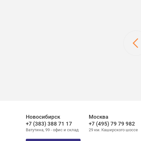
ОО "Сибирский партнер"
ООО "Водокомфорт"
Новосибирск
Москва
+7 (383) 388 71 17
+7 (495) 79 79 982
Ватутина, 99 - офис и склад
29 км. Каширского шоссе