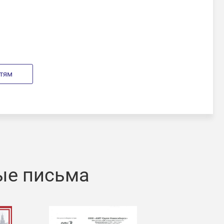
стям
ые письма