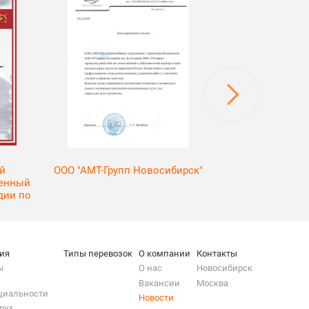
й
ООО "АМТ-Групп Новосибирск"
ООО "ТК А
венный
дии по
ия
Типы перевозок
О компании
Контакты
ы
О нас
Новосибирск
Вакансии
Москва
циальности
Новости
руз